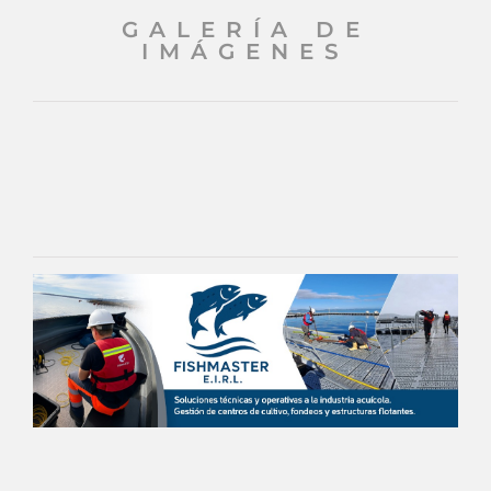
GALERÍA DE
IMÁGENES
FICHA TÉCNICA
Conoce más sobre esta empresa visitando su
ficha técnica.
Ver aquí