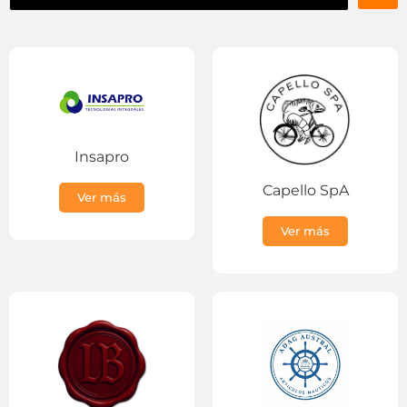
Insapro
Capello SpA
Ver más
Ver más